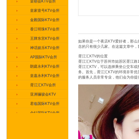
皇朝会KTV会所
皇家壹号KTV会所
金殿国际KTV会所
香江明珠KTV会所
王牌东宫KTV会所
如果你是一个夜店KTV爱好者，那么
念的只有很少几家。在这篇文章中，
神话娱乐KTV会所
胥江汇KTV的位置
AP国际KTV会所
胥江汇KTV位于苏州市姑苏区胥江路
朗庭永利KTV会所
胥江汇KTV，可以选择乘坐公交车或
务。首先，胥江汇KTV的环境非常
皇嘉永利KTV会所
的服务人员非常专业，他们会为你提
胥江汇KTV会所
亚洲骊骏会KTV
君临国际KTV会所
金钻国际KTV会所
盛世豪门KTV会所
缤纷年代KTV会所