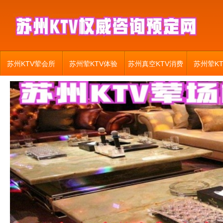
苏州KTV荤会所
苏州荤KTV体验
苏州真空KTV消费
苏州荤K