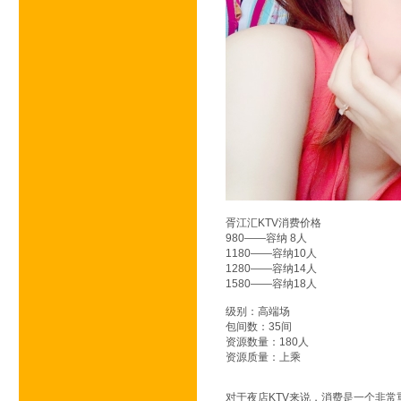
环球壹号KTV会所
皇庭国际KTV会所
百达斐丽KTV会所
帝王国际KTV会所
凯旋门KTV会所
铂爵会所KTV会所
闻香俱乐部KTV
百乐门KTV会所
胥江汇KTV消费价格
980——容纳 8人
1180——容纳10人
1280——容纳14人
1580——容纳18人
级别：高端场
包间数：35间
资源数量：180人
资源质量：上乘
对于夜店KTV来说，消费是一个非常