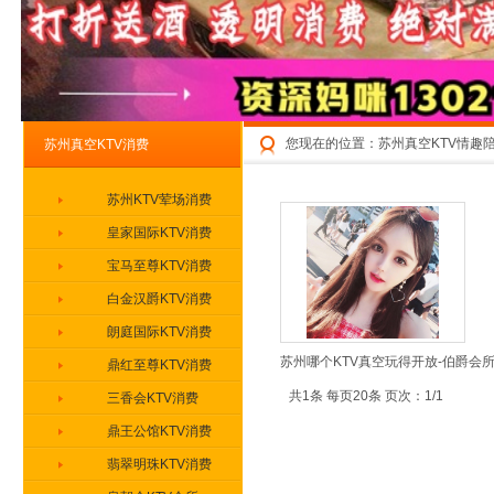
您现在的位置：
苏州真空KTV情趣
苏州真空KTV消费
苏州KTV荤场消费
皇家国际KTV消费
宝马至尊KTV消费
白金汉爵KTV消费
朗庭国际KTV消费
苏州哪个KTV真空玩得开放-伯爵会所
鼎红至尊KTV消费
共1条 每页20条 页次：1/1
三香会KTV消费
鼎王公馆KTV消费
翡翠明珠KTV消费