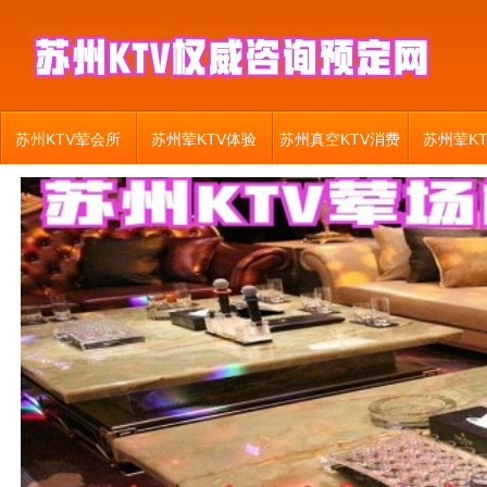
苏州KTV荤会所
苏州荤KTV体验
苏州真空KTV消费
苏州荤K