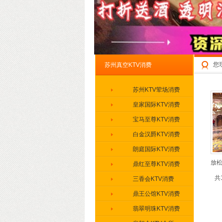
您
苏州真空KTV消费
苏州KTV荤场消费
皇家国际KTV消费
宝马至尊KTV消费
白金汉爵KTV消费
朗庭国际KTV消费
放松
鼎红至尊KTV消费
共
三香会KTV消费
鼎王公馆KTV消费
翡翠明珠KTV消费