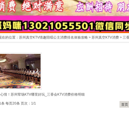
现在的位置：
苏州真空KTV情趣陪唱公主消费排名体验攻略
>
苏州真空KTV消费
>
三香
1
2
心情！苏州荤场KTV哪里好玩_三香会KTV消费价格明细
1条 每页20条 页次：1/1
首页