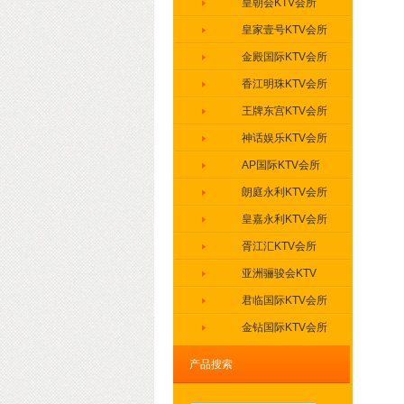
皇朝会KTV会所
皇家壹号KTV会所
金殿国际KTV会所
香江明珠KTV会所
王牌东宫KTV会所
神话娱乐KTV会所
AP国际KTV会所
朗庭永利KTV会所
皇嘉永利KTV会所
胥江汇KTV会所
亚洲骊骏会KTV
君临国际KTV会所
金钻国际KTV会所
盛世豪门KTV会所
产品搜索
缤纷年代KTV会所