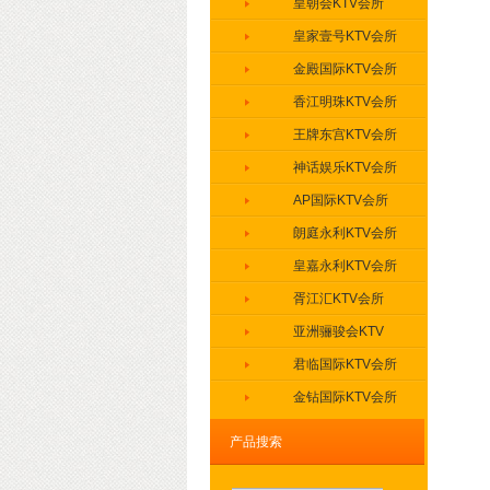
皇朝会KTV会所
皇家壹号KTV会所
金殿国际KTV会所
香江明珠KTV会所
王牌东宫KTV会所
神话娱乐KTV会所
AP国际KTV会所
朗庭永利KTV会所
皇嘉永利KTV会所
胥江汇KTV会所
亚洲骊骏会KTV
君临国际KTV会所
金钻国际KTV会所
盛世豪门KTV会所
产品搜索
缤纷年代KTV会所