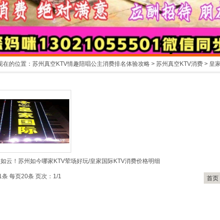
现在的位置：
苏州真空KTV情趣陪唱公主消费排名体验攻略
>
苏州真空KTV消费
>
皇家
1
2
如云！苏州如今哪家KTV荤场好玩/皇家国际KTV消费价格明细
1条 每页20条 页次：1/1
首页