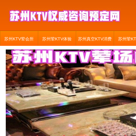
苏州KTV荤会所
苏州荤KTV体验
苏州真空KTV消费
苏州荤K