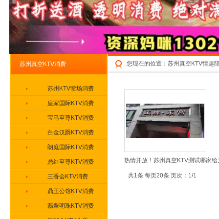
您现在的位置：
苏州真空KTV情趣
苏州真空KTV消费
苏州KTV荤场消费
皇家国际KTV消费
宝马至尊KTV消费
白金汉爵KTV消费
朗庭国际KTV消费
热情开放！苏州真空KTV测试哪家给
鼎红至尊KTV消费
共1条 每页20条 页次：1/1
三香会KTV消费
鼎王公馆KTV消费
翡翠明珠KTV消费