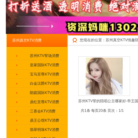
您现在的位置：
苏州真空KTV情趣
苏州真空KTV消费
苏州KTV荤场消费
皇家国际KTV消费
宝马至尊KTV消费
白金汉爵KTV消费
朗庭国际KTV消费
苏州KTV荤的陪唱公主哪家好-帝王
鼎红至尊KTV消费
共1条 每页20条 页次：1/1
三香会KTV消费
鼎王公馆KTV消费
翡翠明珠KTV消费