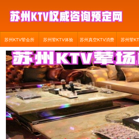
苏州KTV荤会所
苏州荤KTV体验
苏州真空KTV消费
苏州荤K