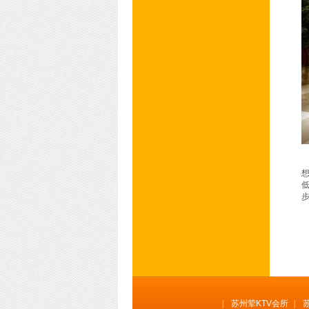
想
低
|
苏州荤KTV会所
|