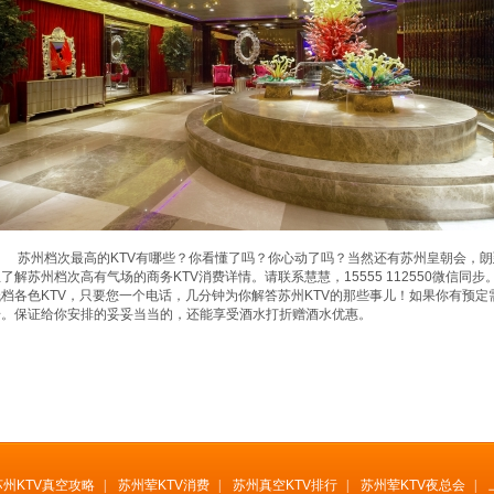
苏州档次最高的KTV有哪些？你看懂了吗？你心动了吗？当然还有苏州皇朝会，朗
了解苏州档次高有气场的商务KTV消费详情。请联系慧慧，15555 112550微信同
档各色KTV，只要您一个电话，几分钟为你解答苏州KTV的那些事儿！如果你有预定需求，
步。保证给你安排的妥妥当当的，还能享受酒水打折赠酒水优惠。
苏州KTV真空攻略
|
苏州荤KTV消费
|
苏州真空KTV排行
|
苏州荤KTV夜总会
|