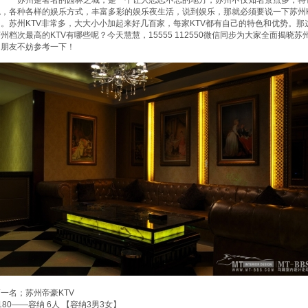
苏州是著名的园林之城，是一个让人恋恋不忘的地方，苏州不仅知名景点多，特色
色，各种各样的娱乐方式，丰富多彩的娱乐夜生活，说到娱乐，那就必须要说一下苏州K
了。苏州KTV非常多，大大小小加起来好几百家，每家KTV都有自己的特色和优势。那这
州档次最高的KTV有哪些呢？今天慧慧，15555 112550微信同步为大家全面揭晓
的朋友不妨参考一下！
一名；苏州帝豪KTV
180——容纳 6人 【容纳3男3女】