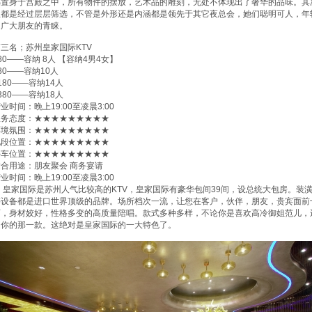
佛置身于宫殿之中，所有物件的摆放，艺术品的雕刻，无处不体现出了奢华的品味。其次
位都是经过层层筛选，不管是外形还是内涵都是领先于其它夜总会，她们聪明可人，年
受广大朋友的青睐。
三名；苏州皇家国际KTV
80——容纳 8人 【容纳4男4女】
80——容纳10人
180——容纳14人
380——容纳18人
业时间：晚上19:00至凌晨3:00
服务态度：★★★★★★★★★
环境氛围：★★★★★★★★★
地段位置：★★★★★★★★★
停车位置：★★★★★★★★★
适合用途：朋友聚会 商务宴请
业时间：晚上19:00至凌晨3:00
皇家国际是苏州人气比较高的KTV，皇家国际有豪华包间39间，设总统大包房。装
等设备都是进口世界顶级的品牌。场所档次一流，让您在客户，伙伴，朋友，贵宾面前十
丽，身材姣好，性格多变的高质量陪唱。款式多种多样，不论你是喜欢高冷御姐范儿，
是你的那一款。这绝对是皇家国际的一大特色了。