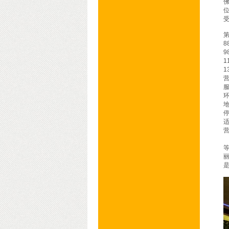
闻香俱乐部KTV
百乐门KTV会所
第
8
9
1
1
营
营