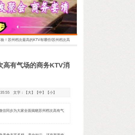
体验！苏州档次最高的KTV有哪些/苏州档次高
次高有气场的商务KTV消
:35:55 文字：【
大
】【
中
】【
小
】
50微信同步为大家全面揭晓苏州档次高有气