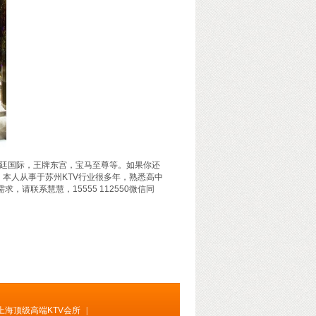
廷国际，王牌东宫，宝马至尊等。如果你还
步。本人从事于苏州KTV行业很多年，熟悉高中
请联系慧慧，15555 112550微信同
上海顶级高端KTV会所
|