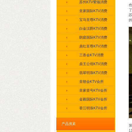
苏州KTV荤场消费
皇家国际KTV消费
苏
宝马至尊KTV消费
白金汉爵KTV消费
朗庭国际KTV消费
鼎红至尊KTV消费
三香会KTV消费
鼎王公馆KTV消费
翡翠明珠KTV消费
皇朝会KTV会所
皇家壹号KTV会所
金殿国际KTV会所
香江明珠KTV会所
王牌东宫KTV会所
产品搜索
第
神话娱乐KTV会所
1