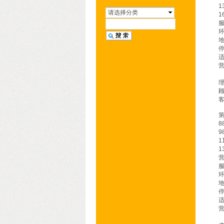
AP国际KTV会所
1
请选择分类
1
朗庭永利KTV会所
皇嘉永利KTV会所
胥江汇KTV会所
亚洲骊骏会KTV
营
君临国际KTV会所
金钻国际KTV会所
盛世豪门KTV会所
第
8
缤纷年代KTV会所
9
环球壹号KTV会所
1
1
皇庭国际KTV会所
营
百达斐丽KTV会所
帝王国际KTV会所
凯旋门KTV会所
营
铂爵会所KTV会所